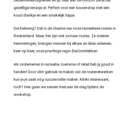
bezienswaardigheden en ja, daar aan de horizon zie je dat
gezellige terrasje al. Perfect voor een tussenstop met een
koud drankje en een smakelijk hapje.
Die beleving? Dat is de charme van onze recreatieve routes in
Rivierenland. Maar, het zijn niet zomaar routes. Ze creëren
herinneringen, brengen mensen bij elkaar en laten iedereen,
keer op keer, onze prachtige regio (her)ontdekken.
Als ondernemer in recreatie, toerisme of retail heb jij goud in
handen! Door slim gebruik te maken van de routenetwerken
kun je je zaak nóg succesvoller maken. Klinkt interessant,
toch? Hier gaan we samen mee aan de slag tijdens de
workshop.