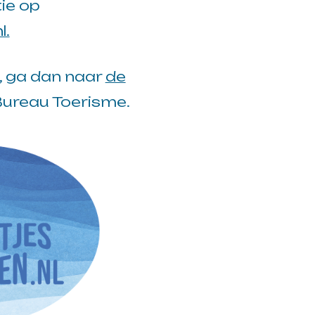
tie op
l.
, ga dan naar
de
ureau Toerisme.