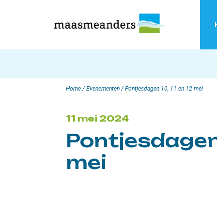
Skip
to
content
Home
/
Evenementen
/
Pontjesdagen 10, 11 en 12 mei
11 mei 2024
Pontjesdagen 
mei