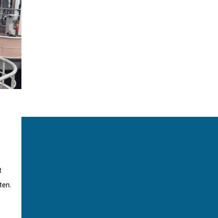
t
ten.