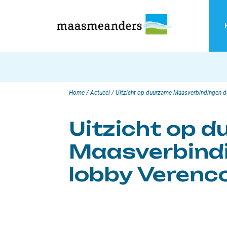
Skip
to
content
Home
/
Actueel
/
Uitzicht op duurzame Maasverbindingen da
Uitzicht op 
Maasverbindi
lobby Verenco