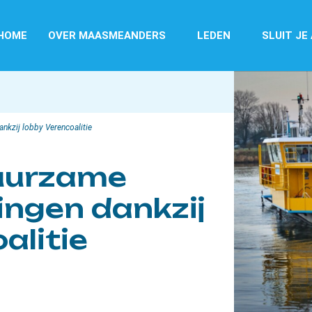
HOME
OVER MAASMEANDERS
LEDEN
SLUIT JE
nkzij lobby Verencoalitie
duurzame
ngen dankzij
alitie