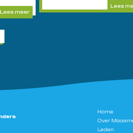
Lees m
Lees meer
Home
nders
Over Maasm
Leden