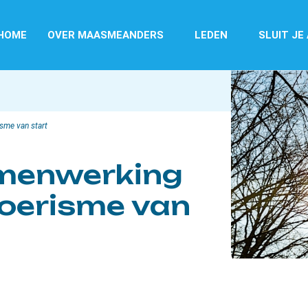
HOME
OVER MAASMEANDERS
LEDEN
SLUIT JE
sme van start
amenwerking
toerisme van