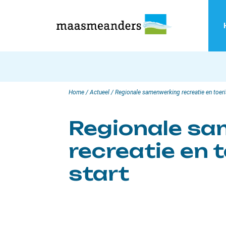
Skip
to
content
Home
/
Actueel
/
Regionale samenwerking recreatie en toeri
Regionale s
recreatie en 
start