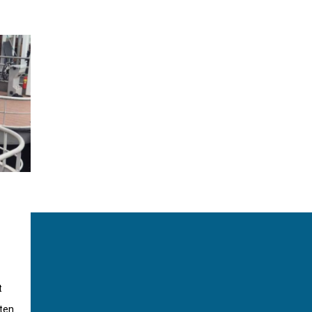
t
ten.