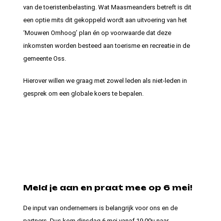
van de toeristenbelasting. Wat Maasmeanders betreft is dit
een optie mits dit gekoppeld wordt aan uitvoering van het
‘Mouwen Omhoog’ plan én op voorwaarde dat deze
inkomsten worden besteed aan toerisme en recreatie in de
gemeente Oss.
Hierover willen we graag met zowel leden als niet-leden in
gesprek om een globale koers te bepalen.
Meld je aan en praat mee op 6 mei!
De input van ondernemers is belangrijk voor ons en de
partners. Dus kom dinsdag 6 mei vanaf 19.00u naar