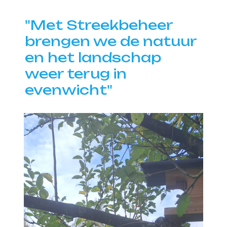
"Met Streekbeheer
brengen we de natuur
en het landschap
weer terug in
evenwicht"