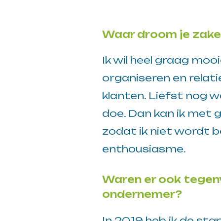
Waar droom je zakel
Ik wil heel graag mo
organiseren en rela
klanten. Liefst nog w
doe. Dan kan ik met 
zodat ik niet wordt b
enthousiasme.
Waren er ook tegenva
ondernemer?
In 2019 heb ik de sta