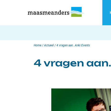
Skip
to
content
Home
/
Actueel
/
4 vragen aan…Anki Events
4 vragen aan