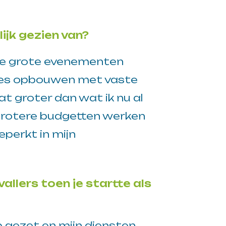
ijk gezien van?
oie grote evenementen
ties opbouwen met vaste
at groter dan wat ik nu al
grotere budgetten werken
eperkt in mijn
llers toen je startte als
p gezet en mijn diensten