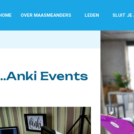
HOME
OVER MAASMEANDERS
LEDEN
SLUIT JE
…Anki Events